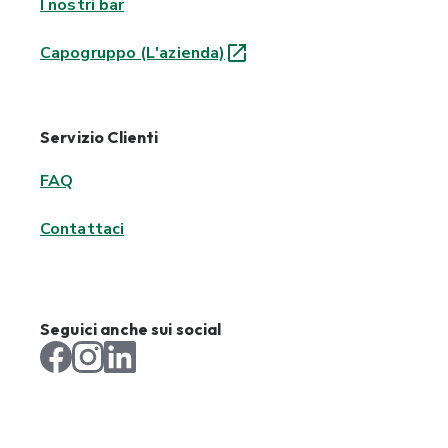
I nostri bar
Capogruppo (L'azienda)
Servizio Clienti
FAQ
Contattaci
Seguici anche sui social