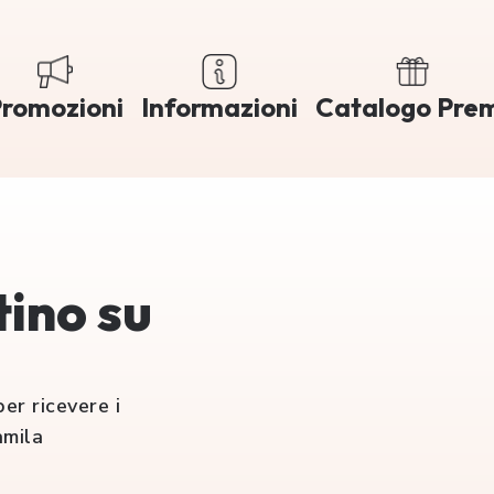
romozioni
Informazioni
Catalogo Pre
tino su
er ricevere i
amila