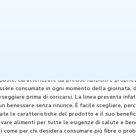
ne e sentirti in forma ogni giorno puoi scegliere di 
una linea completa di alimenti salutistici. Sono di
oposte, caratterizzate da precise funzioni e proprie
sere consumate in ogni momento della giornata, da
seggiare prima di coricarsi. La linea presenta infatt
un benessere senza rinunce. È facile scegliere, per
ate le caratteristiche del prodotto e il suo benefici
ovare alimenti per tutte le esigenze di salute e bene
ri come per chi desidera consumare più fibre o prob