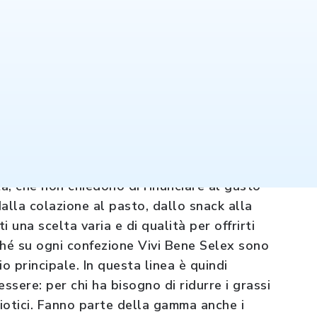
mettere sulla tua tavola i prodotti Vivi
sponibili con questo marchio oltre 90
tà, che non chiedono di rinunciare al gusto
lla colazione al pasto, dallo snack alla
i una scelta varia e di qualità per offrirti
ché su ogni confezione Vivi Bene Selex sono
o principale. In questa linea è quindi
ssere: per chi ha bisogno di ridurre i grassi
iotici. Fanno parte della gamma anche i