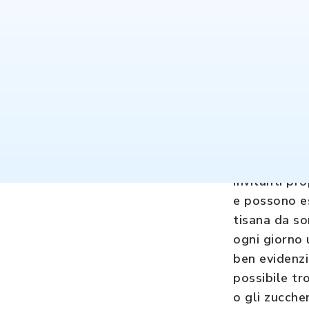
Per stare be
Bene Selex, 
invitanti pr
e possono es
tisana da sor
ogni giorno 
ben evidenzi
possibile tr
o gli zucche