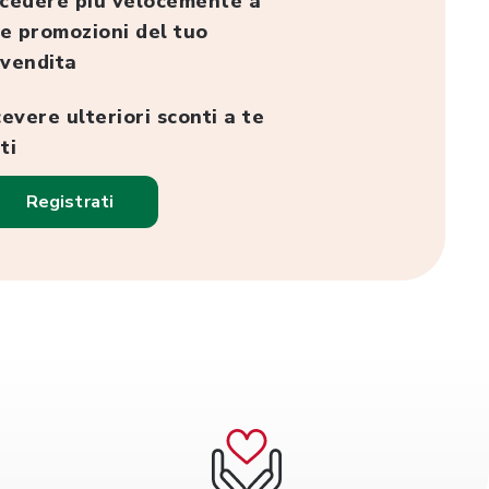
cedere più velocemente a
le promozioni del tuo
 vendita
cevere ulteriori sconti a te
ti
Registrati