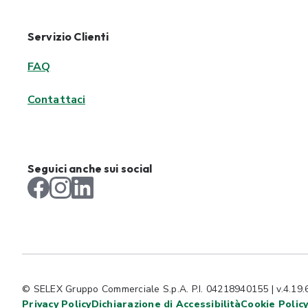
Servizio Clienti
FAQ
Contattaci
Seguici anche sui social
© SELEX Gruppo Commerciale S.p.A. P.I. 04218940155 | v.4.19.
Privacy Policy
Dichiarazione di Accessibilità
Cookie Polic