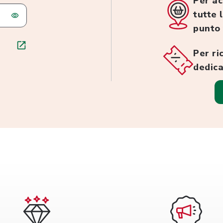
Per ac
tutte 
punto
Per ri
dedica