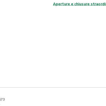
Aperture e chiusure straordi
673
y