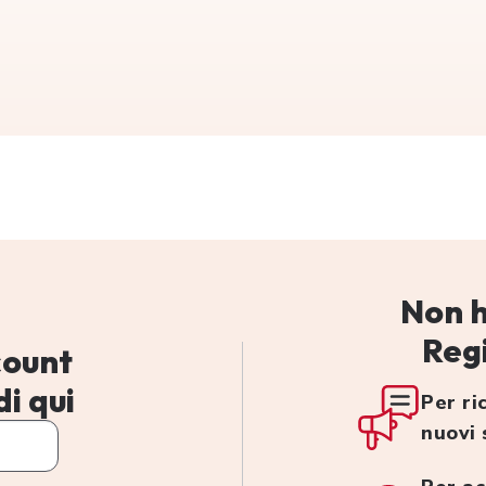
Non h
Regi
count
i qui
Per ri
nuovi 